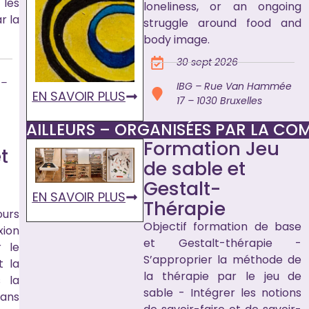
les
loneliness, or an ongoing
r la
struggle around food and
body image.
30 sept 2026
 –
IBG – Rue Van Hammée
EN SAVOIR PLUS
17 – 1030 Bruxelles
AILLEURS – ORGANISÉES PAR LA C
Formation Jeu
t
de sable et
Gestalt-
EN SAVOIR PLUS
Thérapie
ours
Objectif formation de base
xion
et Gestalt-thérapie -
r le
S’approprier la méthode de
t la
la thérapie par le jeu de
s la
sable - Intégrer les notions
dans