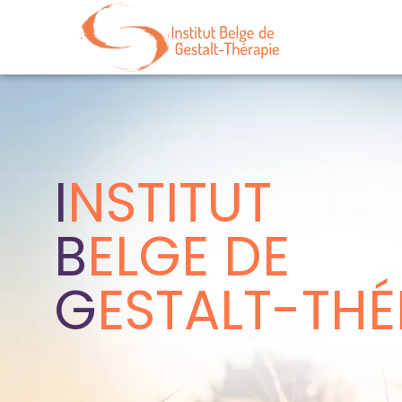
I
NSTITUT
B
ELGE DE
G
ESTALT-THÉ