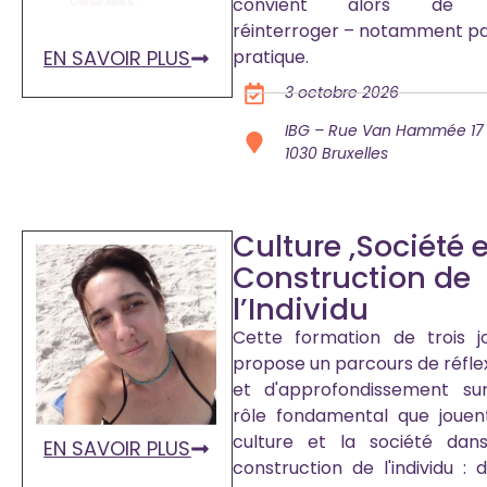
convient alors de 
réinterroger – notamment pa
EN SAVOIR PLUS
pratique.
3 octobre 2026
IBG – Rue Van Hammée 17
1030 Bruxelles
Culture ,Société e
Construction de
l’Individu
Cette formation de trois j
propose un parcours de réfle
et d'approfondissement su
rôle fondamental que jouen
culture et la société dan
EN SAVOIR PLUS
construction de l'individu : 