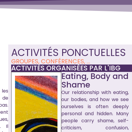
ACTIVITÉS PONCTUELLES
GROUPES, CONFÉRENCES, ...
ACTIVITÉS ORGANISÉES PAR L'IBG
Eating, Body and
Shame
 les
Our relationship with eating,
t de
our bodies, and how we see
as.
ourselves is often deeply
uent
personal and hidden. Many
es,
people carry shame, self-
. Il
criticism, confusion,