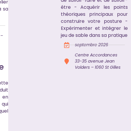
de savoir-faire et de savoir-
lier
être - Acquérir les points
à sa
théoriques principaux pour
construire votre posture -
Expérimenter et intégrer le
jeu de sable dans sa pratique
 –
septembre 2026
Centre Accordances
33-35 avenue Jean
e
Volders – 1060 St Gilles
ette
duit
 en
 qui
quel