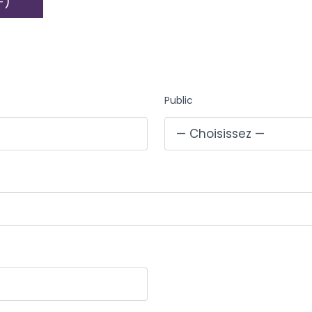
F)
Public